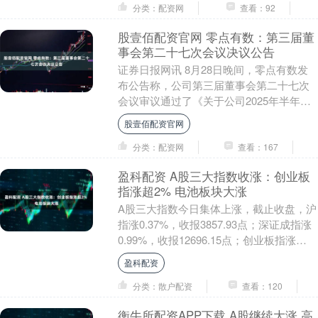
分类：配资网
查看：92
股壹佰配资官网 零点有数：第三届董
事会第二十七次会议决议公告
证券日报网讯 8月28日晚间，零点有数发
布公告称，公司第三届董事会第二十七次
会议审议通过了《关于公司2025年半年度
报告全文及其摘要的议案》等多项议
股壹佰配资官网
案。....
分类：配资网
查看：167
盈科配资 A股三大指数收涨：创业板
指涨超2% 电池板块大涨
A股三大指数今日集体上涨，截止收盘，沪
指涨0.37%，收报3857.93点；深证成指涨
0.99%，收报12696.15点；创业板指涨
2.23%，收报2890.1....
盈科配资
分类：散户配资
查看：120
衡牛所配资APP下载 A股继续大涨 高