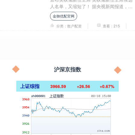
人名单，又缩短了！ 据央视新闻报道，当
地时间8月5日，美国总统特朗普表示，可
金御优配官网
能很快宣布....
分类：散户配资
查看：215
沪深京指数
上证综指
3966.59
+26.56
+0.67%