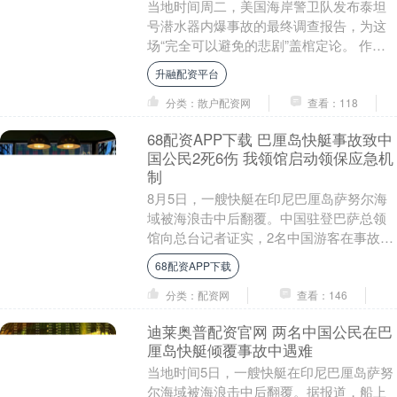
当地时间周二，美国海岸警卫队发布泰坦
号潜水器内爆事故的最终调查报告，为这
场“完全可以避免的悲剧”盖棺定论。 作为
背景，泰坦号潜水器在2023年6月18日潜入
升融配资平台
大西....
分类：散户配资网
查看：118
68配资APP下载 巴厘岛快艇事故致中
国公民2死6伤 我领馆启动领保应急机
制
8月5日，一艘快艇在印尼巴厘岛萨努尔海
域被海浪击中后翻覆。中国驻登巴萨总领
馆向总台记者证实，2名中国游客在事故中
遇难。 中国驻登巴萨总领馆表示立即启动
68配资APP下载
了领保应急....
分类：配资网
查看：146
迪莱奥普配资官网 两名中国公民在巴
厘岛快艇倾覆事故中遇难
当地时间5日，一艘快艇在印尼巴厘岛萨努
尔海域被海浪击中后翻覆。据报道，船上