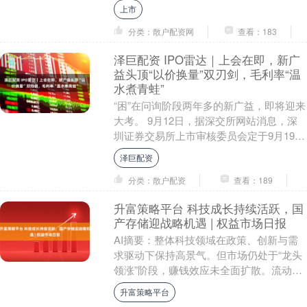
股份，总经理、副总经理等....
上市
分类：散户配资网
查看：183
泽巨配资 IPO雷达｜上会在即，新广
益头顶“以价换量”双刃剑，毛利率“温
水煮青蛙”
“困”在问询阶段两年多的新广益，即将迎来
大考。 9月12日，据深交所网站消息，深
圳证券交易所上市审核委员会定于9月19日
召开2025年第20次上市审核委员会审议....
泽巨配资
分类：散户配资
查看：189
升富策略平台 科技成长持续活跃，国
产存储迎战略机遇 | 权益市场日报
AI摘要：整体科技领域在政策、创新与需
求驱动下保持高景气。但市场仍处于“龙头
领涨”阶段，赚钱效应未全面扩散。流动性
宽松环境与AI产业周期支撑科技股行情，
升富策略平台
国产AI....