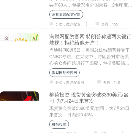
共有80人，包括73名外国乘客，2名印度尼
西亚人和5名船员。总台记者从中国驻登巴
迪莱奥普配资官网
萨总领....
分类：散户配资
查看：155
淘财网配资官网 特朗普称遭两大银行
歧视！拒绝给他开户！
当地时间8月5日，美国总统特朗普接受了
CNBC专访。在采访中，特朗普对市场关
心的众多问题进行了回应，包括美联储主
席候选人、药品关税，以及和印度的关税
淘财网配资官网
等。 借美联....
分类：散户配资网
查看：148
柳荷投资 现货黄金突破3390美元/盎
司 为7月24日来首次
现货黄金突破3390美元/盎司，为7月24日
来首次，日内涨0.48%。....
柳荷投资