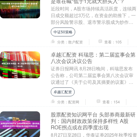
是谁在喊“低于1元就大胆买入”？
近段时间，A股市场持续高活跃度，连续两
日成交额超过3万亿，在资金的助推下，一
部分风险警示股、退市警示股成为炒作标
的。比如，近日*ST苏吴（600200.SH）
中证50策略
公....
分类：散户配资
查看：105
卓越汇配资 科瑞思：第二届监事会第
八次会议决议公告
证券日报网讯 8月28日晚间，科瑞思发布
公告称，公司第二届监事会第八次会议审
议通过了《关于公司及其摘要的议案》
等。....
卓越汇配资
分类：配资网
查看：154
股票配资知识网平台 头部券商最新研
判：国内财政政策保持多样性 A股
ROE拐点或在四季度出现
8月27日至28日，华泰证券2025年秋季投资