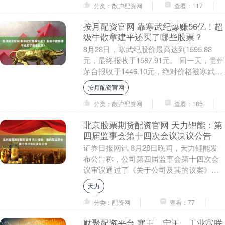
分类：散户配资网
查看：117
按月配资官网 靠寒武纪爆赚56亿！超
级牛散章建平还买了哪些股票？
8月28日，寒武纪股价最高达到1595.88
元，最终报收于1587.91元。 同一天，贵州
茅台报收于1446.10元，绝对价格被寒武纪
超出9.8%。 这意味着，....
按月配资官网
分类：散户配资网
查看：185
北京股票期货配资官网 天力锂能：第
四届监事会第十四次会议决议公告
证券日报网讯 8月28日晚间，天力锂能发
布公告称，公司第四届监事会第十四次会
议审议通过了《关于公司及其的议案》
等。....
天力
分类：配资网
查看：77
财聚配资平台 寒王、宁王、工业富联