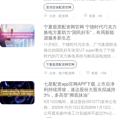
外银行亚洲首席经济学家夏乐表示，....
君润宜保配资官网
分类：配资网
查看：95
宁夏股票配资网官网 宁德时代巧克力
换电方案助力“国民好车”，布局新能
源服务新生态
11月9日，宁德时代与京东、广汽集团联合
推出的国民好车埃安UT super整合了宁德
时代的巧克力换电系统与耐高温电池技
术，无需水冷结构即可保障高安全性，且
宁夏股票配资网官网
换电体....
分类：散户配资网
查看：106
七星配资app官网APP下载 上市后净
利持续滑坡，速达股份大股东拟减持
3%，多高管“脚底抹油”
9月12日晚间，速达股份(001277)发布公告
称，2025年10月13日至2026年1月12日，
公司股东扬中徐工计划减持不超过3%公司