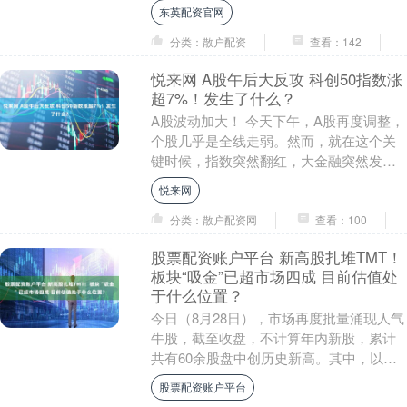
持续震荡调整，涨幅有所收窄。 多只个股
东英配资官网
在半....
分类：散户配资
查看：142
悦来网 A股午后大反攻 科创50指数涨
超7%！发生了什么？
A股波动加大！ 今天下午，A股再度调整，
个股几乎是全线走弱。然而，就在这个关
键时候，指数突然翻红，大金融突然发
力，财富趋势涨近10%，续创历史新高，
悦来网
银之杰、信达....
分类：散户配资网
查看：100
股票配资账户平台 新高股扎堆TMT！
板块“吸金”已超市场四成 目前估值处
于什么位置？
今日（8月28日），市场再度批量涌现人气
牛股，截至收盘，不计算年内新股，累计
共有60余股盘中创历史新高。其中，以电
子、通信板块为代表的TMT股占比较高，
股票配资账户平台
同时，其....