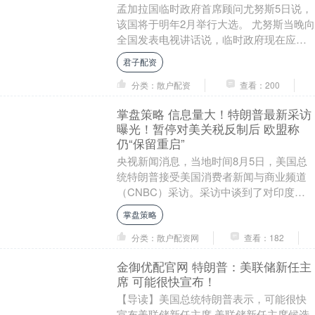
孟加拉国临时政府首席顾问尤努斯5日说，
该国将于明年2月举行大选。 尤努斯当晚向
全国发表电视讲话说，临时政府现在应该
履行最后一项职责即举行选举，开启将责
君子配资
任移交给民....
分类：散户配资
查看：200
掌盘策略 信息量大！特朗普最新采访
曝光！暂停对美关税反制后 欧盟称
仍“保留重启”
央视新闻消息，当地时间8月5日，美国总
统特朗普接受美国消费者新闻与商业频道
（CNBC）采访。采访中谈到了对印度关
税、药品关税、美联储主席的内容。 特朗
掌盘策略
普：未来2....
分类：散户配资网
查看：182
金御优配官网 特朗普：美联储新任主
席 可能很快宣布！
【导读】美国总统特朗普表示，可能很快
宣布美联储新任主席 美联储新任主席候选