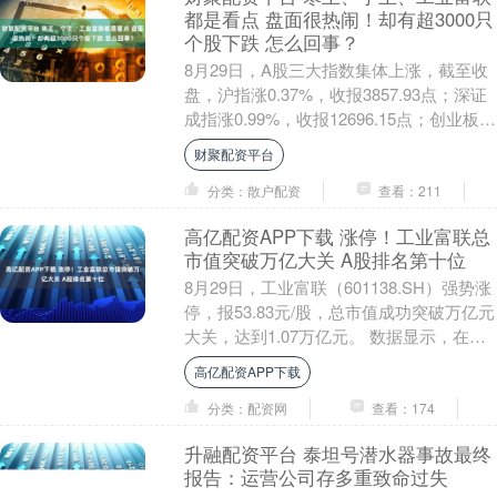
都是看点 盘面很热闹！却有超3000只
个股下跌 怎么回事？
8月29日，A股三大指数集体上涨，截至收
盘，沪指涨0.37%，收报3857.93点；深证
成指涨0.99%，收报12696.15点；创业板指
涨2.23%，收报28....
财聚配资平台
分类：散户配资
查看：211
高亿配资APP下载 涨停！工业富联总
市值突破万亿大关 A股排名第十位
8月29日，工业富联（601138.SH）强势涨
停，报53.83元/股，总市值成功突破万亿元
大关，达到1.07万亿元。 数据显示，在所
有A股中，按照市值排名，工....
高亿配资APP下载
分类：配资网
查看：174
升融配资平台 泰坦号潜水器事故最终
报告：运营公司存多重致命过失