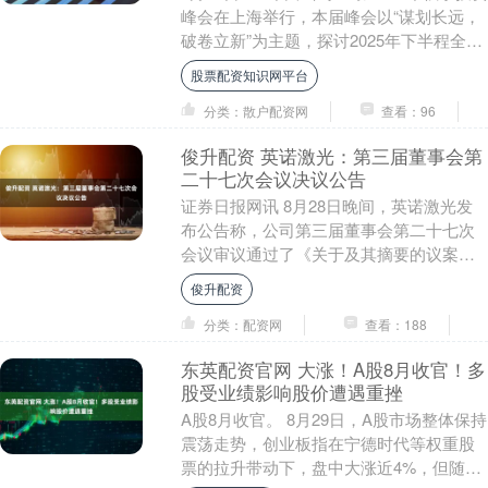
峰会在上海举行，本届峰会以“谋划长远，
破卷立新”为主题，探讨2025年下半程全球
宏观与市场展望。为期两天的会程由主....
股票配资知识网平台
分类：散户配资网
查看：96
俊升配资 英诺激光：第三届董事会第
二十七次会议决议公告
证券日报网讯 8月28日晚间，英诺激光发
布公告称，公司第三届董事会第二十七次
会议审议通过了《关于及其摘要的议案》
等。....
俊升配资
分类：配资网
查看：188
东英配资官网 大涨！A股8月收官！多
股受业绩影响股价遭遇重挫
A股8月收官。 8月29日，A股市场整体保持
震荡走势，创业板指在宁德时代等权重股
票的拉升带动下，盘中大涨近4%，但随后