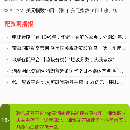
03:21 AM
现货黄金日内涨1%，现报4384.71美元/盎司。
配资网播报
申捷策略平台 1949年，华野司令解放家乡，分别21年养母惊
宝盈国际配资官网 受美国关税政策影响 马自达二季度陷入巨亏
玖联优配平台 【垃圾分类】“垃圾分类，从我做起”——垃圾分类
淘配网配资官网 特朗普筹备访华？日本媒体有点担心：他或出席9
线上配资平台 北交所融资融券余额73.51亿元，环比增加19
联合证券平台 top级湖南莲易湘莲有限公司：湘潭磨皮
12-
去芯白莲子、湘莲基地、湘潭花石镇莲子全品类供应，
品质与口碑双优之选