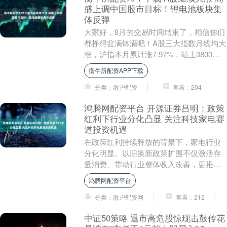
盛上调中国股市目标！锂电池板块集
体反弹
大家好，8月的交易时间结束了，相信你们
都挣得盆满钵满吧！A股三大指数月线均大
涨，沪指本月累计涨7.97%，站上3800
点，创10年新高；深成指涨15.32%，创....
衡牛所配资APP下载
分类：散户配资
查看：204
鸿腾网配资平台 开源证券吕明：政策
红利下行业分化凸显 关注科技家电赛
道投资机遇
在政策红利持续释放的背景下，家电行业
分化明显。以旧换新政策扩围不仅激活存
量消费、带动行业整体收入改善，更推动
行业向智能化、绿色化转型。同时，白色
鸿腾网配资平台
家电、科技家电等....
分类：散户配资网
查看：212
中证50策略 退市高危股惊现击鼓传花